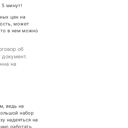
 5 минут!
ных цен на
мость, может
 то в нем можно
оговор об
т документ.
нна на
м, ведь на
большой набор
зу надеяться на
нно работать,