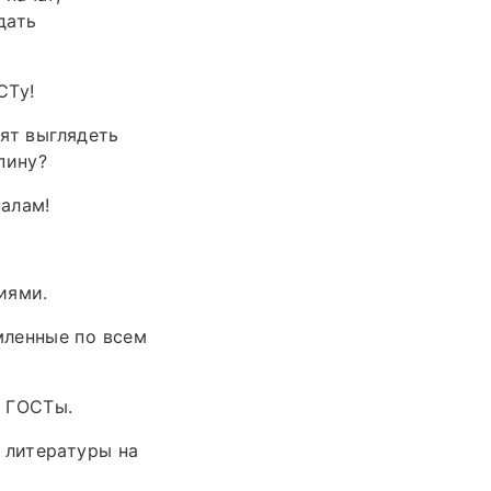
дать
СТу!
тят выглядеть
пину?
алам!
иями.
мленные по всем
и ГОСТы.
 литературы на