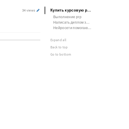
Купить курсовую работу
34 views
Выполнение ргр
Написать диплом за 1 день
Нейросети помогающие написать диплом
Expand all
Back to top
Go to bottom