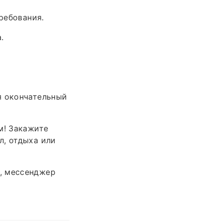
ребования.
.
я окончательный
м! Закажите
л, отдыха или
, мессенджер