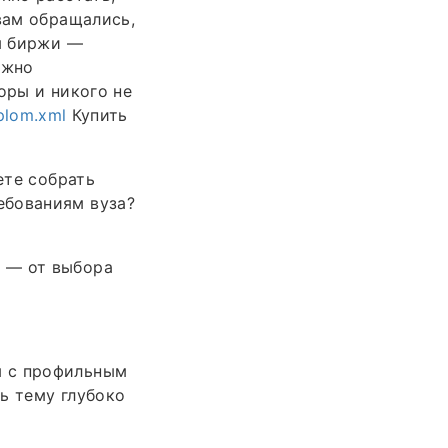
вам обращались,
ты биржи —
ажно
оры и никого не
iplom.xml
Купить
ете собрать
ебованиям вуза?
 — от выбора
ы с профильным
ь тему глубоко