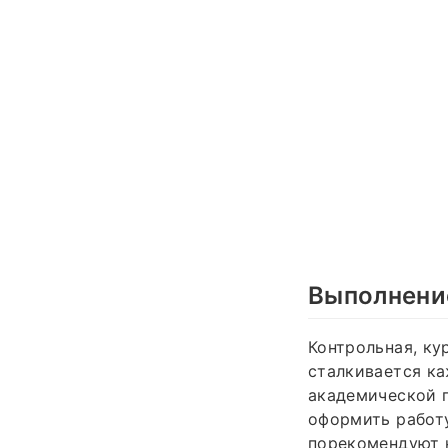
Выполнени
Контрольная, ку
сталкивается к
академической п
оформить работу
порекомендуют н