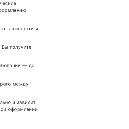
ческие
оформлению
 от сложности и
 Вы получите
ебований — до
трого между
льно и зависит
 при оформлении