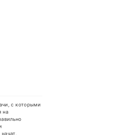
ачи, с которыми
я на
равильно
и
начат,