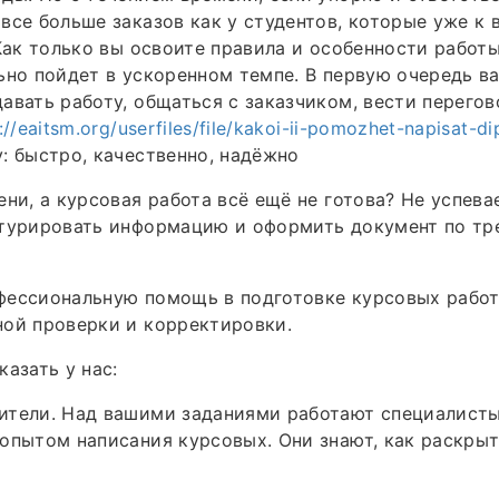
все больше заказов как у студентов, которые уже к 
 Как только вы освоите правила и особенности рабо
ьно пойдет в ускоренном темпе. В первую очередь в
авать работу, общаться с заказчиком, вести перегов
://eaitsm.org/userfiles/file/kakoi-ii-pomozhet-napisat-d
: быстро, качественно, надёжно
ени, а курсовая работа всё ещё не готова? Не успева
ктурировать информацию и оформить документ по тр
фессиональную помощь в подготовке курсовых работ
ной проверки и корректировки.
казать у нас:
ители. Над вашими заданиями работают специалист
опытом написания курсовых. Они знают, как раскрыт