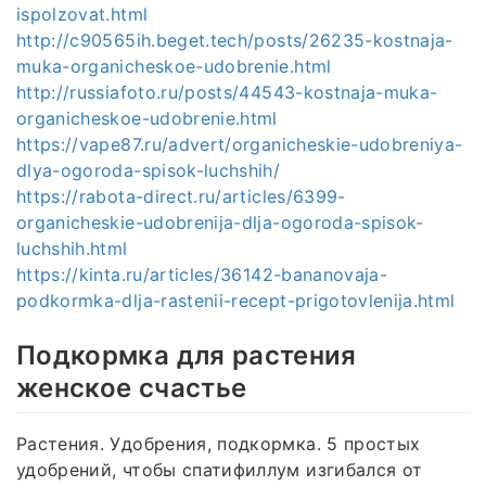
ispolzovat.html
http://c90565ih.beget.tech/posts/26235-kostnaja-
muka-organicheskoe-udobrenie.html
http://russiafoto.ru/posts/44543-kostnaja-muka-
organicheskoe-udobrenie.html
https://vape87.ru/advert/organicheskie-udobreniya-
dlya-ogoroda-spisok-luchshih/
https://rabota-direct.ru/articles/6399-
organicheskie-udobrenija-dlja-ogoroda-spisok-
luchshih.html
https://kinta.ru/articles/36142-bananovaja-
podkormka-dlja-rastenii-recept-prigotovlenija.html
Подкормка для растения
женское счастье
Растения. Удобрения, подкормка. 5 простых
удобрений, чтобы спатифиллум изгибался от