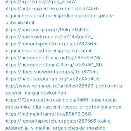
https://n.jo-so.de/s/qbp_zloxW
https://auto-expert-krd.ru/articles/7456-
organicheskie-udobrenija-dlja-ogoroda-spisok-
luchshih.html
https://pad.ccc-p.org/s/PokpZDjF9q
https://pad.koeln.ccc.de/s/ZObAqcZZ_
https://remontspecteh.ru/posts/287565-
organicheskie-udobrenija-spisok.html
https://hedgedoc.ffmuc.net/s/Jl5YqEHZ8i
https://hedgedoc.team23.org/s/kSu3G_Sfb
https://docs.snowdrift.coop/s/Teh871ent
https://hack.utopia-lab.org/s/c2xXAe4Uq
http://www.netmade.ru/articles/28523-podkormka-
rastenii-margancovkoi.html
https://72evakuator.ru/articles/7469-bananovaja-
podkormka-dlja-rastenii-recept-prigotovlenija.html
https://md.mainframe.io/s/R9kF9I96O
https://remontspecteh.ru/posts/287566-kakie-
udobrenija-v-malinu-organicheskie-mozhno-