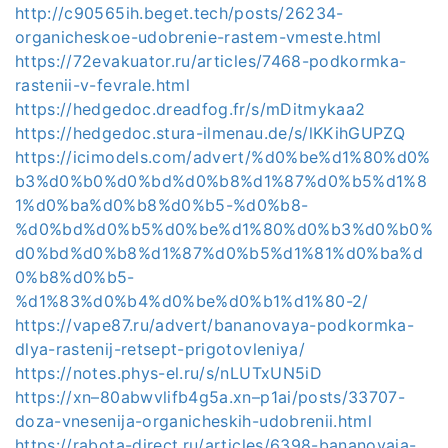
http://c90565ih.beget.tech/posts/26234-
organicheskoe-udobrenie-rastem-vmeste.html
https://72evakuator.ru/articles/7468-podkormka-
rastenii-v-fevrale.html
https://hedgedoc.dreadfog.fr/s/mDitmykaa2
https://hedgedoc.stura-ilmenau.de/s/lKKihGUPZQ
https://icimodels.com/advert/%d0%be%d1%80%d0%
b3%d0%b0%d0%bd%d0%b8%d1%87%d0%b5%d1%8
1%d0%ba%d0%b8%d0%b5-%d0%b8-
%d0%bd%d0%b5%d0%be%d1%80%d0%b3%d0%b0%
d0%bd%d0%b8%d1%87%d0%b5%d1%81%d0%ba%d
0%b8%d0%b5-
%d1%83%d0%b4%d0%be%d0%b1%d1%80-2/
https://vape87.ru/advert/bananovaya-podkormka-
dlya-rastenij-retsept-prigotovleniya/
https://notes.phys-el.ru/s/nLUTxUN5iD
https://xn–80abwvlifb4g5a.xn–p1ai/posts/33707-
doza-vnesenija-organicheskih-udobrenii.html
https://rabota-direct.ru/articles/6398-bananovaja-