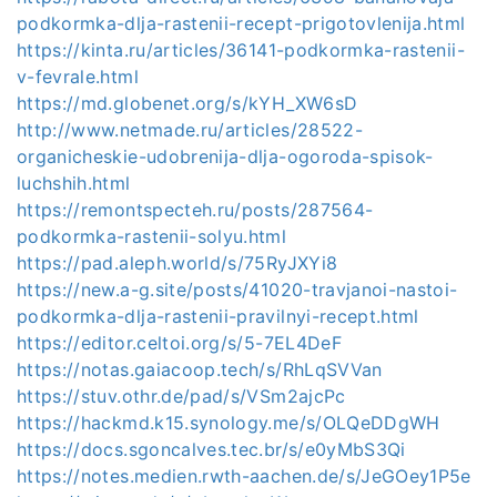
podkormka-dlja-rastenii-recept-prigotovlenija.html
https://kinta.ru/articles/36141-podkormka-rastenii-
v-fevrale.html
https://md.globenet.org/s/kYH_XW6sD
http://www.netmade.ru/articles/28522-
organicheskie-udobrenija-dlja-ogoroda-spisok-
luchshih.html
https://remontspecteh.ru/posts/287564-
podkormka-rastenii-solyu.html
https://pad.aleph.world/s/75RyJXYi8
https://new.a-g.site/posts/41020-travjanoi-nastoi-
podkormka-dlja-rastenii-pravilnyi-recept.html
https://editor.celtoi.org/s/5-7EL4DeF
https://notas.gaiacoop.tech/s/RhLqSVVan
https://stuv.othr.de/pad/s/VSm2ajcPc
https://hackmd.k15.synology.me/s/OLQeDDgWH
https://docs.sgoncalves.tec.br/s/e0yMbS3Qi
https://notes.medien.rwth-aachen.de/s/JeGOey1P5e