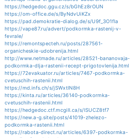
https://hedgedoc.ggu.cz/s/bGhEz8rOUN
https://om-office.de/s/ByNdvUiKZx
https://pad.demokratie-dialog.de/s/U9f_3O1fla
https://vape87.ru/advert/podkormka-rastenij-v-
fevrale/
https://remontspecteh.ru/posts/287561-
organicheskie-udobrenija.html
http://www.netmade.ru/articles/28521-bananovaja-
podkormka-dlja-rastenii-recept-prigotovlenija.html
https://72evakuator.ru/articles/7467-podkormka-
cvetuschih-rastenii.html
https://md.infs.ch/s/jSWxtlN8H
https://kinta.ru/articles/36140-podkormka-
cvetuschih-rastenii.html
https://hedgedoc.ctf.mcgill.ca/s/lSUCZ8tf7
https://new.a-g.site/posts/41019-zhelezo-
podkormka-rastenii.html
https://rabota-direct.ru/articles/6397-podkormka-