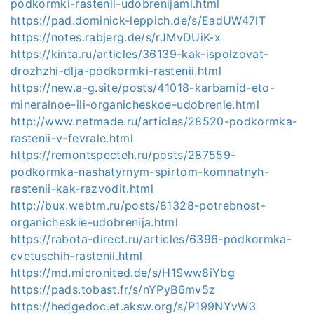
podkormki-rastenii-udobrenijami.html
https://pad.dominick-leppich.de/s/EadUW47lT
https://notes.rabjerg.de/s/rJMvDUiK-x
https://kinta.ru/articles/36139-kak-ispolzovat-
drozhzhi-dlja-podkormki-rastenii.html
https://new.a-g.site/posts/41018-karbamid-eto-
mineralnoe-ili-organicheskoe-udobrenie.html
http://www.netmade.ru/articles/28520-podkormka-
rastenii-v-fevrale.html
https://remontspecteh.ru/posts/287559-
podkormka-nashatyrnym-spirtom-komnatnyh-
rastenii-kak-razvodit.html
http://bux.webtm.ru/posts/81328-potrebnost-
organicheskie-udobrenija.html
https://rabota-direct.ru/articles/6396-podkormka-
cvetuschih-rastenii.html
https://md.micronited.de/s/H1Sww8iYbg
https://pads.tobast.fr/s/nYPyB6mv5z
https://hedgedoc.et.aksw.org/s/P199NYvW3