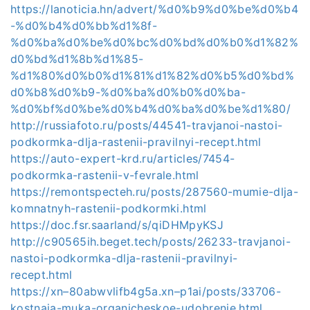
https://lanoticia.hn/advert/%d0%b9%d0%be%d0%b4
-%d0%b4%d0%bb%d1%8f-
%d0%ba%d0%be%d0%bc%d0%bd%d0%b0%d1%82%
d0%bd%d1%8b%d1%85-
%d1%80%d0%b0%d1%81%d1%82%d0%b5%d0%bd%
d0%b8%d0%b9-%d0%ba%d0%b0%d0%ba-
%d0%bf%d0%be%d0%b4%d0%ba%d0%be%d1%80/
http://russiafoto.ru/posts/44541-travjanoi-nastoi-
podkormka-dlja-rastenii-pravilnyi-recept.html
https://auto-expert-krd.ru/articles/7454-
podkormka-rastenii-v-fevrale.html
https://remontspecteh.ru/posts/287560-mumie-dlja-
komnatnyh-rastenii-podkormki.html
https://doc.fsr.saarland/s/qiDHMpyKSJ
http://c90565ih.beget.tech/posts/26233-travjanoi-
nastoi-podkormka-dlja-rastenii-pravilnyi-
recept.html
https://xn–80abwvlifb4g5a.xn–p1ai/posts/33706-
kostnaja-muka-organicheskoe-udobrenie.html