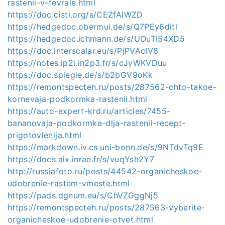
rastenii-v-fevrale.html
https://doc.cisti.org/s/CEZfAlWZD
https://hedgedoc.obermui.de/s/Q7PEy6ditl
https://hedgedoc.ichmann.de/s/UOuTI54XD5
https://doc.interscalar.eu/s/PjPVAcIV8
https://notes.ip2i.in2p3.fr/s/cJyWKVDuu
https://doc.spiegie.de/s/b2bGV9oKk
https://remontspecteh.ru/posts/287562-chto-takoe-
kornevaja-podkormka-rastenii.html
https://auto-expert-krd.ru/articles/7455-
bananovaja-podkormka-dlja-rastenii-recept-
prigotovlenija.html
https://markdown.iv.cs.uni-bonn.de/s/9NTdvTq9E
https://docs.aix.inrae.fr/s/vuqYsh2Y7
http://russiafoto.ru/posts/44542-organicheskoe-
udobrenie-rastem-vmeste.html
https://pads.dgnum.eu/s/ChVZGggNj5
https://remontspecteh.ru/posts/287563-vyberite-
organicheskoe-udobrenie-otvet.html