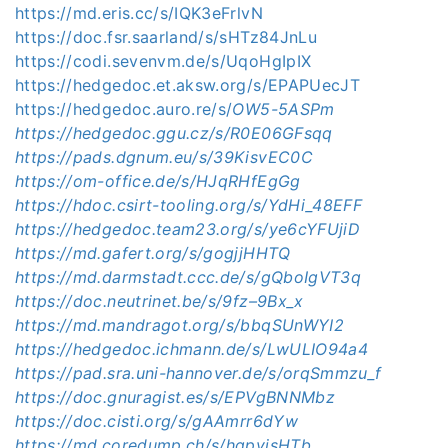
https://md.eris.cc/s/IQK3eFrlvN
https://doc.fsr.saarland/s/sHTz84JnLu
https://codi.sevenvm.de/s/UqoHgIpIX
https://hedgedoc.et.aksw.org/s/EPAPUecJT
https://hedgedoc.auro.re/s/
OW5-5ASPm
https://hedgedoc.ggu.cz/s/R0E06GFsqq
https://pads.dgnum.eu/s/39KisvEC0C
https://om-office.de/s/HJqRHfEgGg
https://hdoc.csirt-tooling.org/s/YdHi_48EFF
https://hedgedoc.team23.org/s/ye6cYFUjiD
https://md.gafert.org/s/gogjjHHTQ
https://md.darmstadt.ccc.de/s/gQboIgVT3q
https://doc.neutrinet.be/s/9fz–9Bx_x
https://md.mandragot.org/s/bbqSUnWYI2
https://hedgedoc.ichmann.de/s/LwULIO94a4
https://pad.sra.uni-hannover.de/s/orqSmmzu_f
https://doc.gnuragist.es/s/EPVgBNNMbz
https://doc.cisti.org/s/gAAmrr6dYw
https://md.coredump.ch/s/hqpvjsHTb