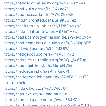
https://hedgedoc.et.aksw.org/s/h6ZwaYRVa
https://pad.yuka.dev/s/lY_RQxxq71
https://doc.fsr.saarland/s/VW529EwF_T
https://md.micronited.de/s/Sk9KLG4ezl
https://hack.utopia-lab.org/s/N3KD4yxqG
https://md.mainframe.io/s/uM6RinTMxc
https://pads.cantorgymnasium.de/s/9kIvcOVcV
https://pad.demokratie-dialog.de/s/Dv6IspqD5v
https://hd.wedler.me/s/s92-RJZ5W
https://hedgedoc.jcg.re/s/xnTAJ1_nv2
https://hdoc.csirt-tooling.org/s/DQ-_5x6Tup
https://doc.neutrinet.be/s/3ls-dNVinn
https://hedge.grin.hu/s/9Am_kjn6Pl
https://hedgedoc.ichmann.de/s/AWFgC-JaXV
about:blank
https://md.nolog.cz/s/-n7bWj8cU
https://pad.hxx.cz/s/JRmgImDSvB
https://doc.hkispace.com/s/ewh-2S4X7
https://write.frame.gargantext.org/s/SkZCVfNxzl