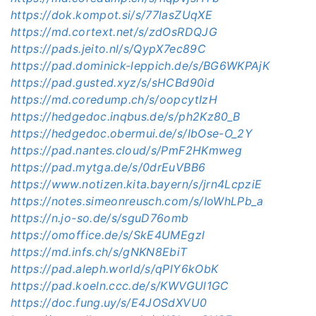
https://dok.kompot.si/s/77lasZUqXE
https://md.cortext.net/s/zdOsRDQJG
https://pads.jeito.nl/s/QypX7ec89C
https://pad.dominick-leppich.de/s/BG6WKPAjK
https://pad.gusted.xyz/s/sHCBd90id
https://md.coredump.ch/s/oopcytIzH
https://hedgedoc.inqbus.de/s/ph2Kz80_B
https://hedgedoc.obermui.de/s/IbOse-O_2Y
https://pad.nantes.cloud/s/PmF2HKmweg
https://pad.mytga.de/s/0drEuVBB6
https://www.notizen.kita.bayern/s/jrn4LcpziE
https://notes.simeonreusch.com/s/IoWhLPb_a
https://n.jo-so.de/s/sguD76omb
https://omoffice.de/s/SkE4UMEgzl
https://md.infs.ch/s/gNKN8EbiT
https://pad.aleph.world/s/qPlY6kObK
https://pad.koeln.ccc.de/s/KWVGUl1GC
https://doc.fung.uy/s/E4JOSdXVU0