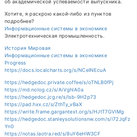
об академической успеваемости выпускника.
Хотите, я раскрою какой‑либо из пунктов
подробнее?
Информационные системы в экономике
Электротехническая промышленность.
История Мировая
Информационные системы в экономике
Progress
https://docs.localcharts.org/s/NCeINEcuA
https://hedgedoc.private.coffee/s/oTNLB0fPj
https://md.nolog.cz/s/AiVghlA0a
https://hedgedoc.jcg.re/s/lsb-9H2p73
https://pad.hxx.cz/s/ZthTy_vBaX
https://write.frame.gargantext.org/s/HJtT7GVlMg
https://hedgedoc.stanleysolutionsnw.com/s/i72JqFz
Yn0
https://notas.laotra.red/s/8uY6eHW3CF