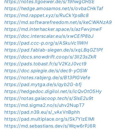
https://notes.llgoewer.de/s/19hwgOHSE
https://hedge.amosamos.net/s/ovbaCHkTaf
https://md.rappet.xyz/s/RuCkYpsBc8
https://md.softwarefreedom.net/s/keCWANzA9
https://md.interhacker.space/s/azFwvjmwF
https://doc.interscalar.eu/s/xwCEfP8bJ
https://pad.ccc-p.org/s/ASkuVc1IWH
https://pad.fablab-siegen.de/s/xqLBqGZ1Pf
https://docs.snowdrift.coop/s/3ll23sZkR
https://pads.tobast.fr/s/V2KzJ0vct9
https://doc.spiegie.de/s/dec9-yOSW
https://notes.rabjerg.de/s/B13PIGVefe
https://pad.mytga.de/s/qyb2G-bfj
https://hedgedoc.digilol.net/s/icQvOtO5Hy
https://notas.gaiacoop.tech/s/SlsE2u9t
https://md.sigma2.no/s/uhv2NupT7
https://pad.n39.eu/s/_vAxVnBphh
https://pad.multiplace.org/s/Sk7YIzElMl
https://md.sebastians.dev/s/Wqw6rPJ6R