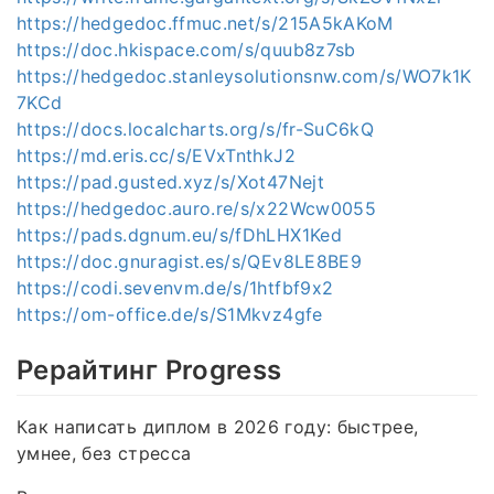
https://hedgedoc.ffmuc.net/s/215A5kAKoM
https://doc.hkispace.com/s/quub8z7sb
https://hedgedoc.stanleysolutionsnw.com/s/WO7k1K
7KCd
https://docs.localcharts.org/s/fr-SuC6kQ
https://md.eris.cc/s/EVxTnthkJ2
https://pad.gusted.xyz/s/Xot47Nejt
https://hedgedoc.auro.re/s/x22Wcw0055
https://pads.dgnum.eu/s/fDhLHX1Ked
https://doc.gnuragist.es/s/QEv8LE8BE9
https://codi.sevenvm.de/s/1htfbf9x2
https://om-office.de/s/S1Mkvz4gfe
Рерайтинг Progress
Как написать диплом в 2026 году: быстрее,
умнее, без стресса