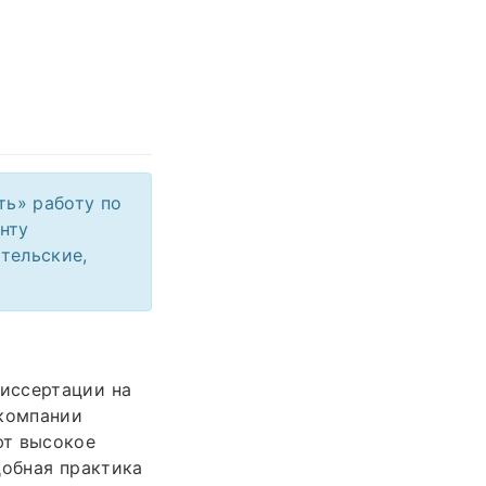
ть» работу по
нту
тельские,
иссертации на
 компании
ют высокое
добная практика