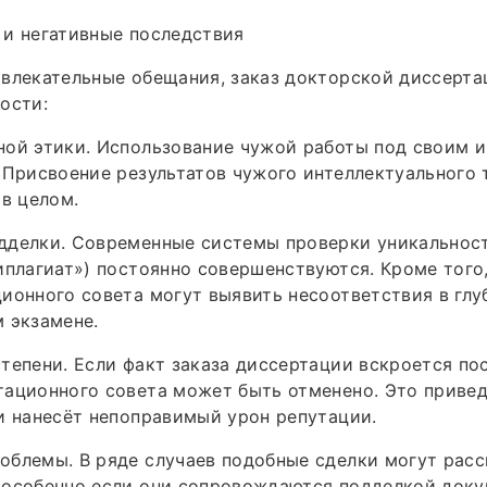
 и негативные последствия
влекательные обещания, заказ докторской диссерта
ости:
ной этики. Использование чужой работы под своим 
 Присвоение результатов чужого интеллектуального
 в целом.
дделки. Современные системы проверки уникальнос
иплагиат») постоянно совершенствуются. Кроме того
ионного совета могут выявить несоответствия в глу
 экзамене.
тепени. Если факт заказа диссертации вскроется по
тационного совета может быть отменено. Это приве
и нанесёт непоправимый урон репутации.
блемы. В ряде случаев подобные сделки могут расс
 особенно если они сопровождаются подделкой доку