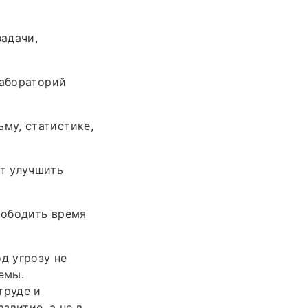
адачи,
лабораторий
му, статистике,
т улучшить
вободить время
д угрозу не
емы.
труде и
звитие, а не в