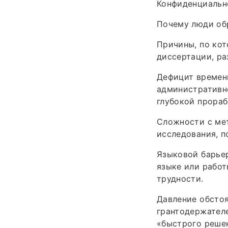
Конфиденциальн
Почему люди об
Причины, по ко
диссертации, ра
Дефицит времен
административно
глубокой прораб
Сложности с мет
исследования, п
Языковой барьер
языке или рабо
трудности.
Давление обстоя
грантодержателе
«быстрого реше