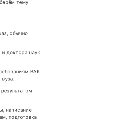
зберём тему
каз, обычно
 и доктора наук
требованиям ВАК
 вуза.
 результатом
ы, написание
ам, подготовка