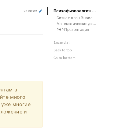
Психофизиология Бизнес-план
23 views
Бизнес-план Вычислительная математика
Математические дисциплины
PHP Презентация
Expand all
Back to top
Go to bottom
ентам в
айте много
 уже многие
иложение и