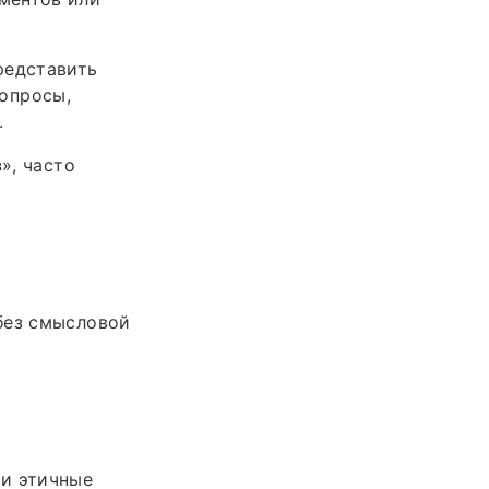
редставить
вопросы,
.
», часто
без смысловой
 и этичные