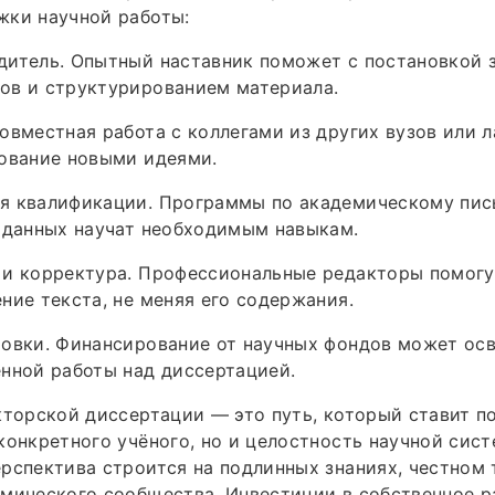
жки научной работы:
итель. Опытный наставник поможет с постановкой з
ов и структурированием материала.
овместная работа с коллегами из других вузов или 
дование новыми идеями.
я квалификации. Программы по академическому пись
 данных научат необходимым навыкам.
 и корректура. Профессиональные редакторы помогу
ние текста, не меняя его содержания.
ровки. Финансирование от научных фондов может ос
нной работы над диссертацией.
кторской диссертации — это путь, который ставит по
конкретного учёного, но и целостность научной сист
рспектива строится на подлинных знаниях, честном 
мического сообщества. Инвестиции в собственное ра