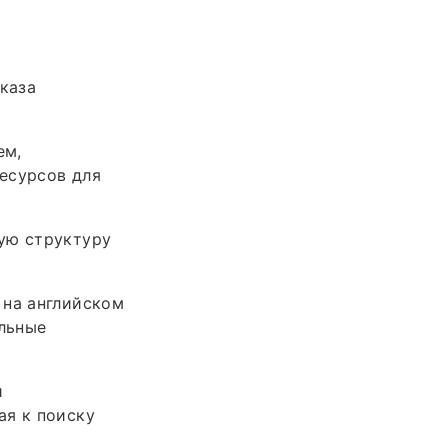
каза
ем,
есурсов для
ую структуру
 на английском
льные
и
ая к поиску