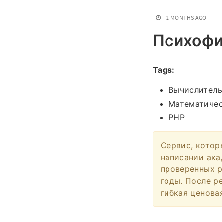
2 MONTHS AGO
Психофи
Tags:
Вычислитель
Математичес
PHP
Сервис, котор
написании ака
проверенных р
годы. После р
гибкая ценова