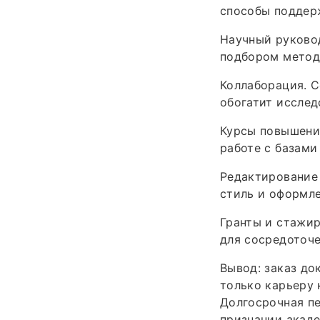
способы поддер
Научный руковод
подбором метод
Коллаборация. С
обогатит иссле
Курсы повышени
работе с базами
Редактирование
стиль и оформле
Гранты и стажи
для сосредоточе
Вывод: заказ до
только карьеру 
Долгосрочная пе
признании акаде