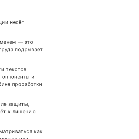
ции несёт
именем — это
 труда подрывает
ти текстов
, оппоненты и
бине проработки
сле защиты,
дёт к лишению
матриваться как
ментов или