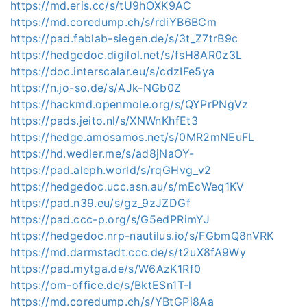
https://md.eris.cc/s/tU9hOXK9AC
https://md.coredump.ch/s/rdiYB6BCm
https://pad.fablab-siegen.de/s/3t_Z7trB9c
https://hedgedoc.digilol.net/s/fsH8AR0z3L
https://doc.interscalar.eu/s/cdzIFe5ya
https://n.jo-so.de/s/AJk-NGb0Z
https://hackmd.openmole.org/s/QYPrPNgVz
https://pads.jeito.nl/s/XNWnKhfEt3
https://hedge.amosamos.net/s/0MR2mNEuFL
https://hd.wedler.me/s/ad8jNaOY-
https://pad.aleph.world/s/rqGHvg_v2
https://hedgedoc.ucc.asn.au/s/mEcWeq1KV
https://pad.n39.eu/s/gz_9zJZDGf
https://pad.ccc-p.org/s/G5edPRimYJ
https://hedgedoc.nrp-nautilus.io/s/FGbmQ8nVRK
https://md.darmstadt.ccc.de/s/t2uX8fA9Wy
https://pad.mytga.de/s/W6AzK1Rf0
https://om-office.de/s/BktESn1T-l
https://md.coredump.ch/s/YBtGPi8Aa