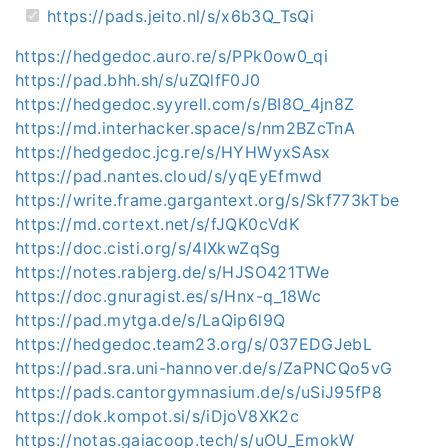
https://pads.jeito.nl/s/x6b3Q_TsQi
https://hedgedoc.auro.re/s/PPk0ow0_qi
https://pad.bhh.sh/s/uZQlfF0J0
https://hedgedoc.syyrell.com/s/BI8O_4jn8Z
https://md.interhacker.space/s/nm2BZcTnA
https://hedgedoc.jcg.re/s/HYHWyxSAsx
https://pad.nantes.cloud/s/yqEyEfmwd
https://write.frame.gargantext.org/s/Skf773kTbe
https://md.cortext.net/s/fJQK0cVdK
https://doc.cisti.org/s/4lXkwZqSg
https://notes.rabjerg.de/s/HJSO421TWe
https://doc.gnuragist.es/s/Hnx-q_18Wc
https://pad.mytga.de/s/LaQip6l9Q
https://hedgedoc.team23.org/s/037EDGJebL
https://pad.sra.uni-hannover.de/s/ZaPNCQo5vG
https://pads.cantorgymnasium.de/s/uSiJ95fP8
https://dok.kompot.si/s/iDjoV8XK2c
https://notas.gaiacoop.tech/s/uOU_EmokW