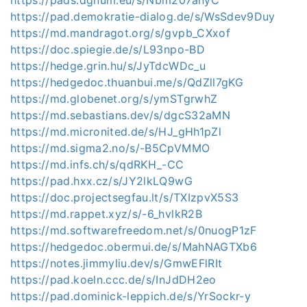
https://pad.demokratie-dialog.de/s/WsSdev9Duy
https://md.mandragot.org/s/gvpb_CXxof
https://doc.spiegie.de/s/L93npo-BD
https://hedge.grin.hu/s/JyTdcWDc_u
https://hedgedoc.thuanbui.me/s/QdZll7gKG
https://md.globenet.org/s/ymSTgrwhZ
https://md.sebastians.dev/s/dgcS32aMN
https://md.micronited.de/s/HJ_gHh1pZl
https://md.sigma2.no/s/-B5CpVMMO
https://md.infs.ch/s/qdRKH_-CC
https://pad.hxx.cz/s/JY2lkLQ9wG
https://doc.projectsegfau.lt/s/TXIzpvX5S3
https://md.rappet.xyz/s/-6_hvlkR2B
https://md.softwarefreedom.net/s/0nuogP1zF
https://hedgedoc.obermui.de/s/MahNAGTXb6
https://notes.jimmyliu.dev/s/GmwEFlRIt
https://pad.koeln.ccc.de/s/InJdDH2eo
https://pad.dominick-leppich.de/s/YrSockr-y