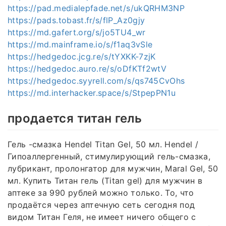
https://pad.medialepfade.net/s/ukQRHM3NP
https://pads.tobast.fr/s/flP_Az0gjy
https://md.gafert.org/s/jo5TU4_wr
https://md.mainframe.io/s/f1aq3vSle
https://hedgedoc.jcg.re/s/tYXKK-7zjK
https://hedgedoc.auro.re/s/oDfKTf2wtV
https://hedgedoc.syyrell.com/s/qs745CvOhs
https://md.interhacker.space/s/StpepPN1u
продается титан гель
Гель -смазка Hendel Titan Gel, 50 мл. Hendel /
Гипоаллергенный, стимулирующий гель-смазка,
лубрикант, пролонгатор для мужчин, Maral Gel, 50
мл. Купить Титан гель (Titan gel) для мужчин в
аптеке за 990 рублей можно только. То, что
продаётся через аптечную сеть сегодня под
видом Титан Геля, не имеет ничего общего с