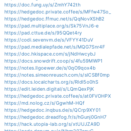
https://doc.fung.uy/s/ZmhY742th
https://hedgedoc.private.coffee/s/MFfw47So_
https://hedgedoc.ffmuc.net/s/QqNovXShB2
https://pad.multiplace.org/s/Sk75VnJ6-e
https://pad.cttue.de/s/95QQet4ry
https://codi.sevenvm.de/s/VFYY41DuV
https://pad.medialepfade.net/s/MQG7Snr4F
https://doc.hkispace.com/s/jNdHwcybJ
https://docs.snowdrift.coop/s/4fu59MWP1
https://notes.llgoewer.de/s/0qO9qox4b
https://notes.simeonreusch.com/s/slCSBf0mp
https://docs.localcharts.org/s/Rldl5o0hS
https://edit.leiden.digital/s/LQmQexPjK
https://hedgedoc.private.coffee/s/at0FVOHPX
https://md.nolog.cz/s/GgwhM-HQf
https://hedgedoc.inqbus.de/s/QCrp9XY01
https://hedgedoc.dreadfog.fr/s/hGunj0GnH7
https://hack.utopia-lab.org/s/xtUUJZA9D
https://pads.dgnum.eu/s/Nbm207anyC