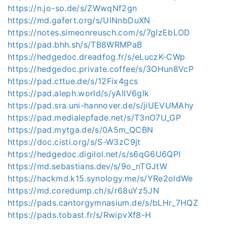
https://n.jo-so.de/s/ZWwqNf2gn
https://md.gafert.org/s/UlNnbDuXN
https://notes.simeonreusch.com/s/7gIzEbLOD
https://pad.bhh.sh/s/TB8WRMPaB
https://hedgedoc.dreadfog.fr/s/eLuczK-CWp
https://hedgedoc.private.coffee/s/3OHun8VcP
https://pad.cttue.de/s/12Fix4gcs
https://pad.aleph.world/s/yAIIV6glk
https://pad.sra.uni-hannover.de/s/jiUEVUMAhy
https://pad.medialepfade.net/s/T3nO7U_GP
https://pad.mytga.de/s/0A5m_QCBN
https://doc.cisti.org/s/S-W3zC9jt
https://hedgedoc.digilol.net/s/s6qG6U6QPI
https://md.sebastians.dev/s/9o_nTGJtW
https://hackmd.k15.synology.me/s/YRe2oldWe
https://md.coredump.ch/s/r68uYz5JN
https://pads.cantorgymnasium.de/s/bLHr_7HQZ
https://pads.tobast.fr/s/RwipvXf8-H