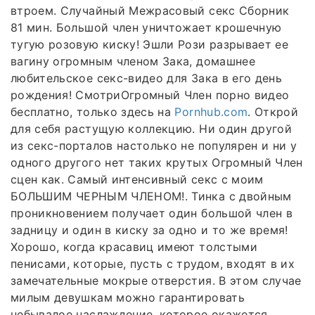
втроем. Случайный Межрасовый секс Сборник
81 мин. Большой член уничтожает крошечную
тугую розовую киску! Эшли Рози разрывает ее
вагину огромным членом Зака, домашнее
любительское секс-видео для Зака в его день
рождения! СмотриОгромный Член порно видео
бесплатно, только здесь на
Pornhub.com
. Открой
для себя растущую коллекцию. Ни один другой
из секс-порталов настолько не популярен и ни у
одного другого нет таких крутых Огромный Член
сцен как. Самый интенсивный секс с моим
БОЛЬШИМ ЧЕРНЫМ ЧЛЕНОМ!. Тинка с двойным
проникновением получает один большой член в
задницу и один в киску за одно и то же время!
Хорошо, когда красавиц имеют толстыми
пенисами, которые, пусть с трудом, входят в их
замечательные мокрые отверстия. В этом случае
милым девушкам можно гарантировать
небывалое наслаждение, которое окажется