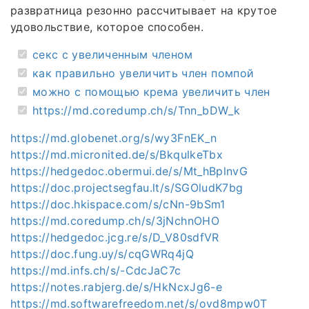
развратница резонно рассчитывает на крутое
удовольствие, которое способен.
секс с увеличенным членом
как правильно увеличить член помпой
можно с помощью крема увеличить член
https://md.coredump.ch/s/Tnn_bDW_k
https://md.globenet.org/s/wy3FnEK_n
https://md.micronited.de/s/BkqulkeTbx
https://hedgedoc.obermui.de/s/Mt_hBplnvG
https://doc.projectsegfau.lt/s/SGOludK7bg
https://doc.hkispace.com/s/cNn-9bSm1
https://md.coredump.ch/s/3jNchnOHO
https://hedgedoc.jcg.re/s/D_V80sdfVR
https://doc.fung.uy/s/cqGWRq4jQ
https://md.infs.ch/s/-CdcJaC7c
https://notes.rabjerg.de/s/HkNcxJg6-e
https://md.softwarefreedom.net/s/ovd8mpw0T