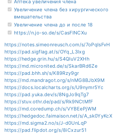
Аптека увеличения члена
Увеличение члена без хирургического
вмешательства
Увеличение члена до и после 18
https://n.jo-so.de/s/CasFlNCXu
https://notes.simeonreusch.com/s/7oPqlsFvH
https://pad.sigflag.at/s/OYq_L3lxg
https://hedge.grin.hu/s/S4QIuV2XHh
https://md.micronited.de/s/SkarBRd6Ze
https://pad.bhh.sh/s/K89Rzy9gr
https://md.mandragot.org/s/nMG8BJbX9M
https://docs.localcharts.org/s/U9nymr5Yc
https://pad.yuka.dev/s/8NgJo9qTg7
https://stuv.othr.de/pad/s/Rk9NCtMfF
https://md.coredump.ch/s/VYBEePjWM
https://hedgedoc.faimaison.net/s/A_sk0YyKcX
https://md.sigma2.no/s/J-d0UnLqP
https://pad.flipdot.org/s/8iCxzur51