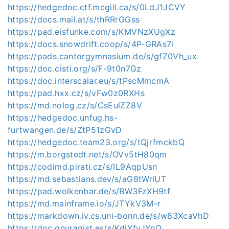
https://hedgedoc.ctf.mcgill.ca/s/0LdJ1JCVY
https://docs.mail.at/s/thRRrGGss
https://pad.eisfunke.com/s/KMVNzXUgXz
https://docs.snowdrift.coop/s/4P-GRAs7i
https://pads.cantorgymnasium.de/s/gfZ0Vh_ux
https://doc.cisti.org/s/F-9t0n7Gz
https://doc.interscalar.eu/s/tPscMmcmA
https://pad.hxx.cz/s/vFw0z0RXHs
https://md.nolog.cz/s/CsEulZZ8V
https://hedgedoc.unfug.hs-
furtwangen.de/s/ZtP51zGvD
https://hedgedoc.team23.org/s/tQjrfmckbQ
https://m.borgstedt.net/s/OVv5tH80qm
https://codimd.pirati.cz/s/IL9AqpUsn
https://md.sebastians.dev/s/aG8tWrlUT
https://pad.wolkenbar.de/s/BW3FzXH9tf
https://md.mainframe.io/s/JTYkV3M-r
https://markdown.iv.cs.uni-bonn.de/s/w83XcaVhD
https://doc.gnuragist.es/s/KdjYfyJYnQ