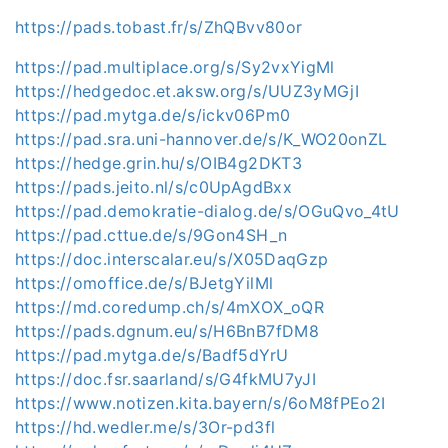
https://pads.tobast.fr/s/ZhQBvv80or
https://pad.multiplace.org/s/Sy2vxYigMl
https://hedgedoc.et.aksw.org/s/UUZ3yMGjI
https://pad.mytga.de/s/ickv06Pm0
https://pad.sra.uni-hannover.de/s/K_WO20onZL
https://hedge.grin.hu/s/OIB4g2DKT3
https://pads.jeito.nl/s/c0UpAgdBxx
https://pad.demokratie-dialog.de/s/OGuQvo_4tU
https://pad.cttue.de/s/9Gon4SH_n
https://doc.interscalar.eu/s/X05DaqGzp
https://omoffice.de/s/BJetgYilMl
https://md.coredump.ch/s/4mXOX_oQR
https://pads.dgnum.eu/s/H6BnB7fDM8
https://pad.mytga.de/s/Badf5dYrU
https://doc.fsr.saarland/s/G4fkMU7yJI
https://www.notizen.kita.bayern/s/6oM8fPEo2I
https://hd.wedler.me/s/3Or-pd3fl