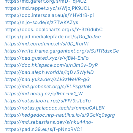
https://md.gafert.org/s/mD-_dj4UZ
https://md.rappet.xyz/s/WjbjPK9JCL
https://doc.interscalar.eu/s/YHVdrB-pi
https://n.jo-so.de/s/z7TwKAZys
https://docs.localcharts.org/s/Y-3z6dubC
https://pad.medialepfade.net/s/
Go_1oJ5e
https://md.coredump.ch/s/9D_lforVl
https://write.frame.gargantext.org/s/SJlTRdsxGe
https://pad.gusted.xyz/s/vjBM-EnFo
https://doc.hkispace.com/s/h3m0v-DyR
https://pad.aleph.world/s/lqDv5WyND
https://pad.yuka.dev/s/JGzWeVR-gG
https://md.globenet.org/s/ELPsgzlnB
https://md.nolog.cz/s/lHm-ux1_W
https://notas.laotra.red/s/FlV9rJLeTo
https://notas.gaiacoop.tech/s/pmpuGALBK
https://hedgedoc.nrp-nautilus.io/s/9GcKq0sgrg
https://md.sebastians.dev/s/nku44no
-
https://pad.n39.eu/s/f-pNnbRVC1